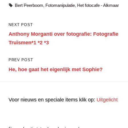
Tags,
Bert Peerboom
,
Fotomanipulatie
,
Het fotocafe - Alkmaar
Bericht
NEXT POST
Next
navigatie
Anthony Morganti over fotografie: Fotografie
Post
Truïsmen*1 *2 *3
PREV POST
Previous
He, hoe gaat het eigenlijk met Sophie?
Post
Voor nieuws en speciale items klik op:
Uitgelicht