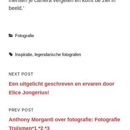
mensen je camera vergeten en komt de ziel in
beeld.’
Categories
Fotografie
Tags,
Inspiratie
,
legendarische fotografen
Bericht
NEXT POST
Next
navigatie
Een uitgelicht geschreven en ervaren door
Post
Elice Jongerius!
PREV POST
Previous
Anthony Morganti over fotografie: Fotografie
Post
Truïsmen*1 *2 *3