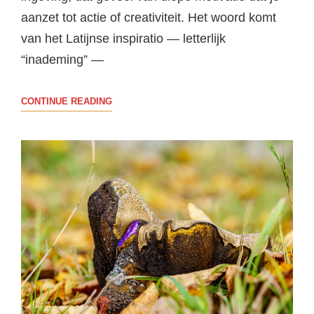
aanzet tot actie of creativiteit. Het woord komt
van het Latijnse inspiratio — letterlijk
“inademing” —
INSPIRATIE:
CONTINUE READING
DE
LEVENSENERGIE
DIE
JE
IN
BEWEGING
ZET