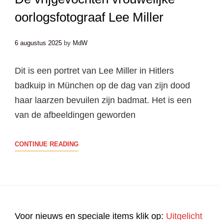
DE
oorlogsfotograaf Lee Miller
GLOEILAMP
6 augustus 2025
by
MdW
Dit is een portret van Lee Miller in Hitlers
badkuip in München op de dag van zijn dood
haar laarzen bevuilen zijn badmat. Het is een
van de afbeeldingen geworden
DE
CONTINUE READING
VRIJGEVOCHTEN
VROUWELIJKE
OORLOGSFOTOGRAAF
LEE
MILLER
Voor nieuws en speciale items klik op:
Uitgelicht