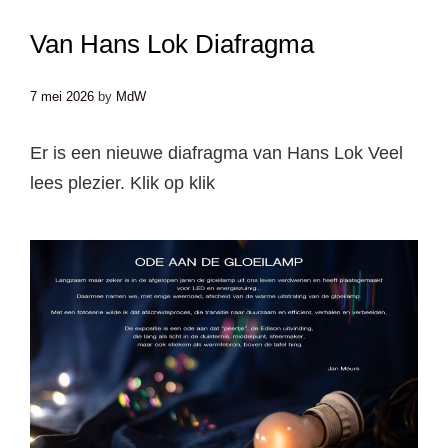
SAMENVATTING
Van Hans Lok Diafragma
VAN
FOTOBEWERKING
7 mei 2026
by
MdW
DOOR
DE
Er is een nieuwe diafragma van Hans Lok Veel
EEUWEN
HEEN
lees plezier. Klik op klik