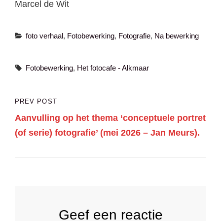
Marcel de Wit
Categories
foto verhaal
,
Fotobewerking
,
Fotografie
,
Na bewerking
Tags,
Fotobewerking
,
Het fotocafe - Alkmaar
Bericht
PREV POST
Previous
navigatie
Aanvulling op het thema ‘conceptuele portret
Post
(of serie) fotografie’ (mei 2026 – Jan Meurs).
Geef een reactie