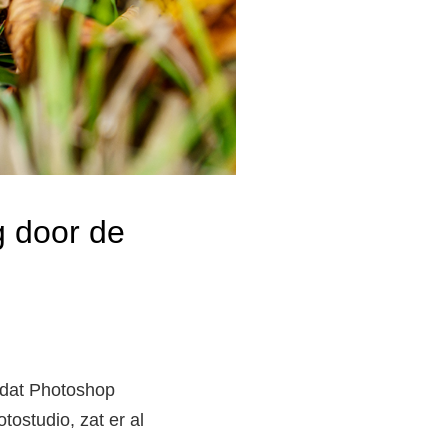
g door de
rdat Photoshop
ostudio, zat er al