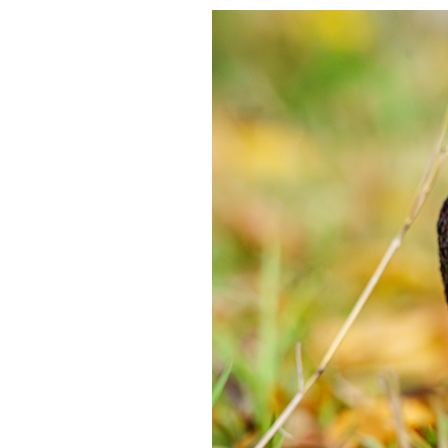
DIE
JE
IN
BEW
ZET