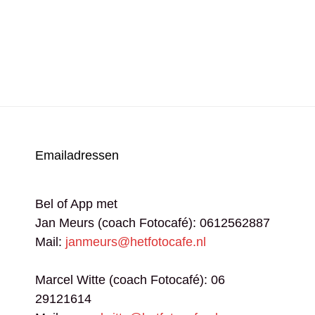
K
R
HAAL:
O
Emailadressen
INPUNT
Bel of App met
Jan Meurs (coach Fotocafé): 0612562887
Mail:
janmeurs@hetfotocafe.nl
Marcel Witte (coach Fotocafé): 06
29121614