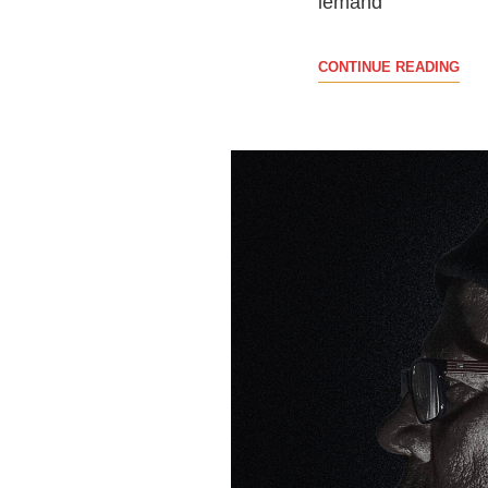
iemand
EEN
CONTINUE READING
KOR
SAM
VAN
FOT
DO
DE
EE
HEE