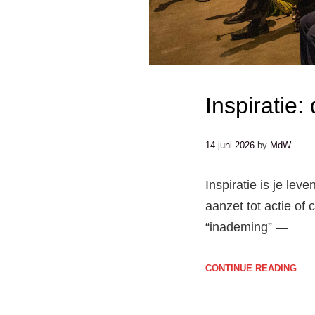
Inspiratie:
14 juni 2026
by
MdW
Inspiratie is je lev
aanzet tot actie of c
“inademing” —
INS
CONTINUE READING
DE
LEV