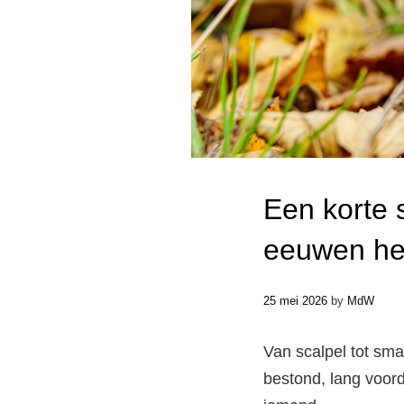
Een korte 
eeuwen h
25 mei 2026
by
MdW
Van scalpel tot sm
bestond, lang voord