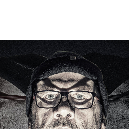
TE
ENVATTING
OBEWERKING
OR
UWEN
N