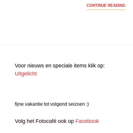
VAN
CONTINUE READING
EEN
KLI
NAA
EEN
VER
DE
FOT
Voor nieuws en speciale items klik op:
ALS
Uitgelicht
BEG
fijne vakantie tot volgend seizoen :)
Volg het Fotocafé ook op
Facebook