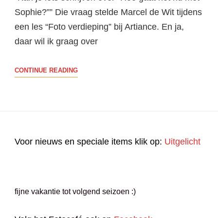
Sophie?”” Die vraag stelde Marcel de Wit tijdens
een les “Foto verdieping” bij Artiance. En ja,
daar wil ik graag over
HE,
CONTINUE READING
HOE
GAAT
HET
EIGENLIJK
MET
Voor nieuws en speciale items klik op:
Uitgelicht
SOPHIE?
fijne vakantie tot volgend seizoen :)