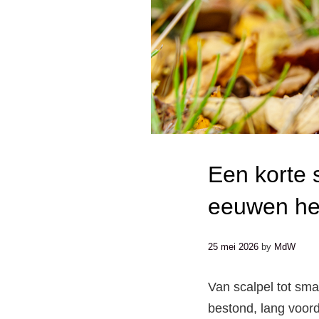
Een korte 
eeuwen h
25 mei 2026
by
MdW
Van scalpel tot sm
bestond, lang voord