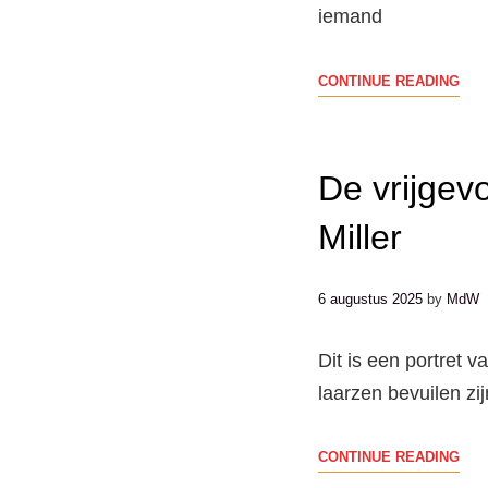
iemand
EEN
CONTINUE READING
KOR
SAM
VAN
De vrijgev
FOT
DO
Miller
DE
EE
6 augustus 2025
by
MdW
HEE
Dit is een portret 
laarzen bevuilen z
DE
CONTINUE READING
VRI