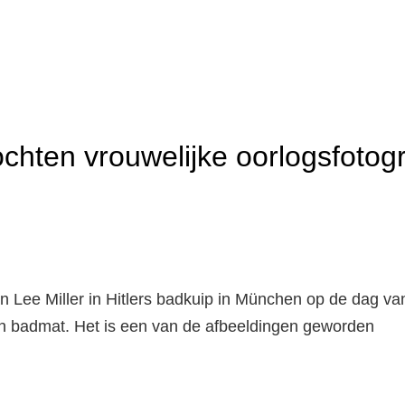
TE
ENVATTING
ochten vrouwelijke oorlogsfotog
OBEWERKING
OR
UWEN
N
van Lee Miller in Hitlers badkuip in München op de dag va
ijn badmat. Het is een van de afbeeldingen geworden
JGEVOCHTEN