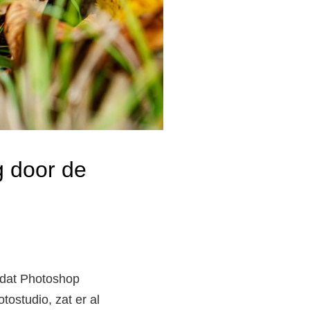
g door de
rdat Photoshop
ostudio, zat er al