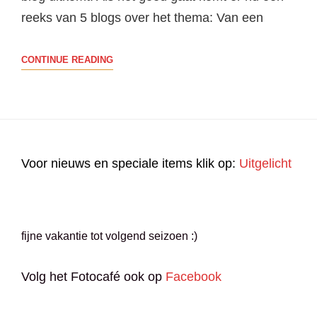
reeks van 5 blogs over het thema: Van een
VAN
CONTINUE READING
EEN
KLIK
NAAR
EEN
VERHAAL:
Voor nieuws en speciale items klik op:
Uitgelicht
DE
FOTO
ALS
BEGINPUNT
fijne vakantie tot volgend seizoen :)
Volg het Fotocafé ook op
Facebook