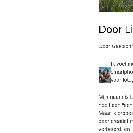
Door L
Door Gastschri
Ik voel m
smartphon
voor foto
Mijn naam is L
nooit een “ec
Maar ik probee
daar creatief
verbeterd, en j