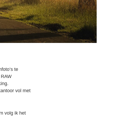
foto’s te
in RAW
king.
kantoor vol met
m volg ik het