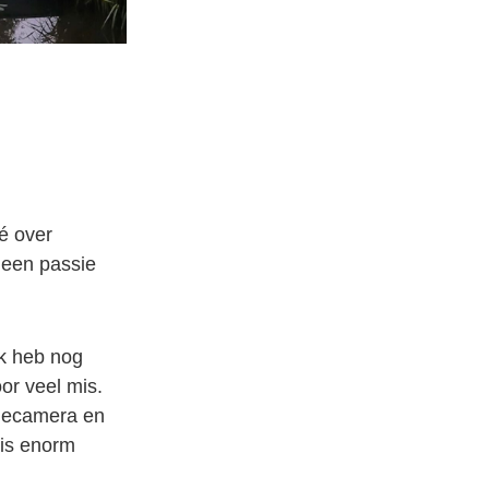
é over
 een passie
Ik heb nog
or veel mis.
onecamera en
 is enorm