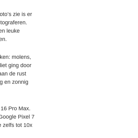
to’s zie is er
otograferen.
een leuke
en.
kken: molens,
liet ging door
aan de rust
ig en zonnig
e 16 Pro Max.
Google Pixel 7
 zelfs tot 10x