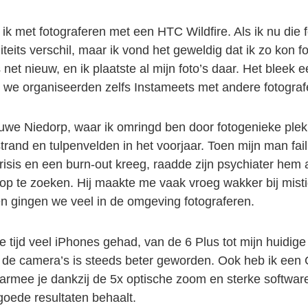
ik met fotograferen met een HTC Wildfire. Als ik nu die fo
iteits verschil, maar ik vond het geweldig dat ik zo kon f
net nieuw, en ik plaatste al mijn foto’s daar. Het bleek 
 we organiseerden zelfs Instameets met andere fotograf
euwe Niedorp, waar ik omringd ben door fotogenieke ple
strand en tulpenvelden in het voorjaar. Toen mijn man fail
crisis en een burn-out kreeg, raadde zijn psychiater hem 
op te zoeken. Hij maakte me vaak vroeg wakker bij mist
n gingen we veel in de omgeving fotograferen.
ie tijd veel iPhones gehad, van de 6 Plus tot mijn huidig
 de camera’s is steeds beter geworden. Ook heb ik een 
armee je dankzij de 5x optische zoom en sterke software
goede resultaten behaalt.